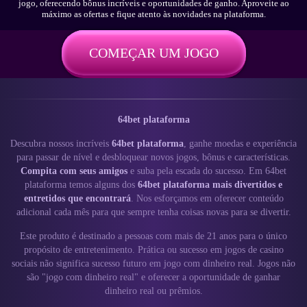
jogo, oferecendo bônus incríveis e oportunidades de ganho. Aproveite ao
máximo as ofertas e fique atento às novidades na plataforma.
COMEÇAR UM JOGO
64bet plataforma
Descubra nossos incríveis
64bet plataforma
, ganhe moedas e experiência
para passar de nível e desbloquear novos jogos, bônus e características.
Compita com seus amigos
e suba pela escada do sucesso. Em 64bet
plataforma temos alguns dos
64bet plataforma mais divertidos e
entretidos que encontrará
. Nos esforçamos em oferecer conteúdo
adicional cada mês para que sempre tenha coisas novas para se divertir.
Este produto é destinado a pessoas com mais de 21 anos para o único
propósito de entretenimento. Prática ou sucesso em jogos de casino
sociais não significa sucesso futuro em jogo com dinheiro real. Jogos não
são "jogo com dinheiro real" e oferecer a oportunidade de ganhar
dinheiro real ou prêmios.