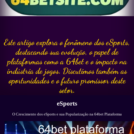
Este artigo explora o fenômeno dos eSports,
destacando sua evolução, o papel de
plataformas como a 64bet e o impacto na
indústria de jogos. Discutimos também as
oportunidades e o futuro promissor deste
setor.
eSports
O Crescimento dos eSports e sua Popularização na 64bet Plataforma